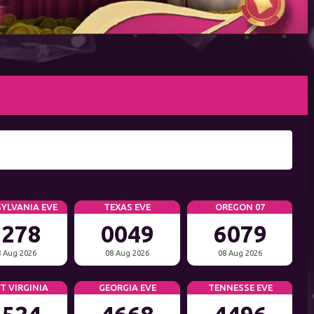
EXAS EVE
OREGON 07
MICHIGAN EVE
0049
6079
8930
8 Aug 2026
08 Aug 2026
08 Aug 2026
ORGIA EVE
TENNESSE EVE
OHIO EVE