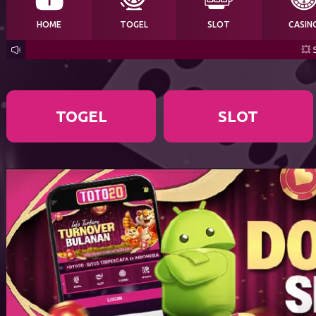
HOME
TOGEL
SLOT
CASIN
💥 Selamat Datang D
TOGEL
SLOT