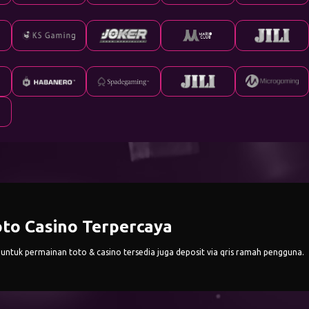
oto Casino Terpercaya
 untuk permainan toto & casino tersedia juga deposit via qris ramah pengguna.