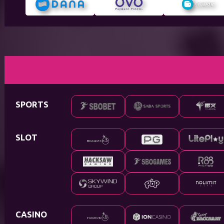
SPORTS
SLOT
CASINO