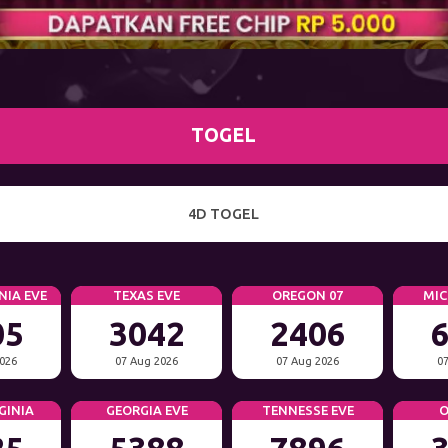
TOGEL
4D TOGEL
EVE
OREGON 07
MICHIGAN EVE
DELA
42
2406
6464
2026
07 Aug 2026
07 Aug 2026
0
 EVE
TENNESSE EVE
OHIO EVE
MAR