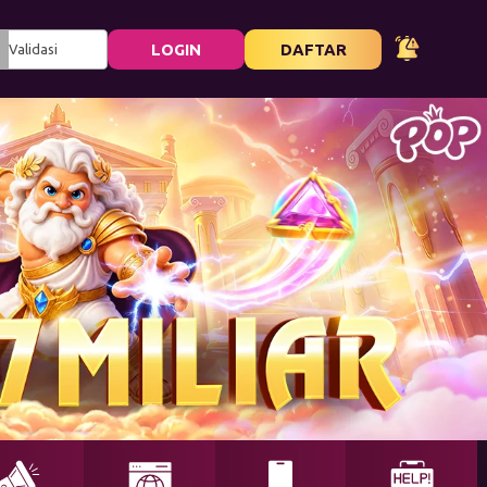
LOGIN
DAFTAR