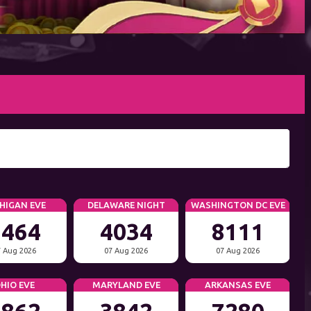
WARE NIGHT
WASHINGTON DC EVE
MASSACHUSETTS EVE
4034
8111
9296
7 Aug 2026
07 Aug 2026
07 Aug 2026
YLAND EVE
ARKANSAS EVE
CALIFORNIA