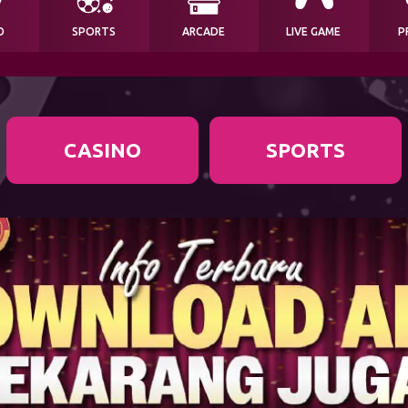
O
SPORTS
ARCADE
LIVE GAME
P
CASINO
SPORTS