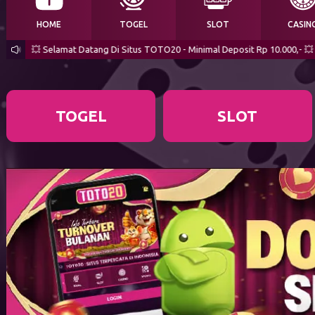
HOME
TOGEL
SLOT
CASIN
lamat Datang Di Situs TOTO20 - Minimal Deposit Rp 10.000,- 💥
TOGEL
SLOT